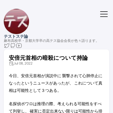
テストステ論
麻布高校卒・京都大学卒の高テス協会会長が色々語ります。
安倍元首相の暗殺について持論
Jul 08, 2022
今日、安倍元首相が演説中に 襲撃されて心肺停止に
なったというニュースがあったが、 これについて真
相は可能性として３つある。
名探偵ポワロは推理の際、考えられる可能性をすべ
て列挙し、 確実に否定出来ない限りは可能性から排