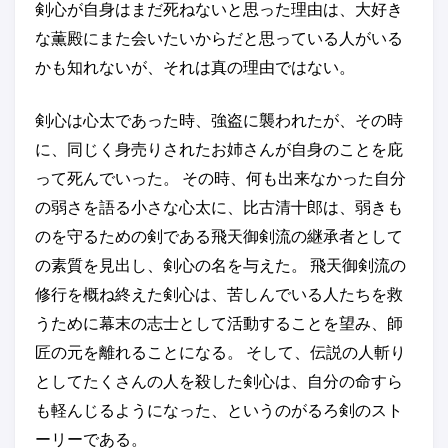
剣心が自身はまだ死ねないと思った理由は、大好き
な薫殿にまた会いたいからだと思っている人がいる
かも知れないが、それは真の理由ではない。
剣心は心太であった時、強盗に襲われたが、その時
に、同じく身売りされたお姉さんが自身のことを庇
って死んでいった。 その時、何も出来なかった自分
の弱さを語る小さな心太に、比古清十郎は、弱きも
のを守るための剣である飛天御剣流の継承者として
の素質を見出し、剣心の名を与えた。 飛天御剣流の
修行を概ね終えた剣心は、苦しんでいる人たちを救
うために幕末の志士として活動することを望み、師
匠の元を離れることになる。 そして、伝説の人斬り
としてたくさんの人を殺した剣心は、自分の命すら
も軽んじるようになった、というのがるろ剣のスト
ーリーである。