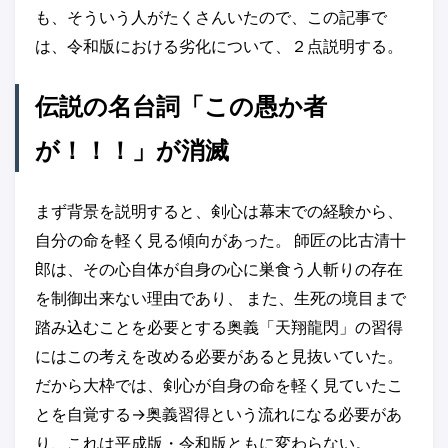
も、そういう人がたくさんいたので、この記事で
は、令和版における劣化について、２点説明する。
伝説の名台詞「この愚か者
が！！！」が消滅
まず背景を説明すると、剣心は幕末での経験から、
自分の命を軽く見る傾向があった。 師匠の比古清十
郎は、その心自体が自身の心に巣食う人斬りの存在
を制御出来ない理由であり、 また、生死の境目まで
踏み込むことを必要とする奥義「天翔龍閃」の習得
にはこの考えを改める必要があると見抜いていた。
だから大枠では、剣心が自身の命を軽く見ていたこ
とを自覚する→奥義習得という流れになる必要があ
り、これは平成版・令和版ともに変わらない。