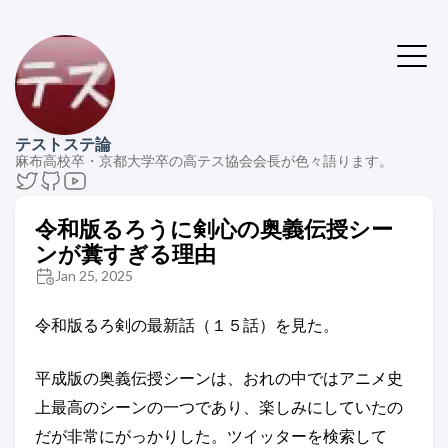
テストステ論
麻布高校卒・京都大学卒の高テス協会会長が色々語ります。
令和版るろうに剣心の奥義伝授シー
ンが糞すぎる理由
Jan 25, 2025
令和版るろ剣の最新話（１５話）を見た。
平成版の奥義伝授シーンは、おれの中ではアニメ史
上最高のシーンの一つであり、楽しみにしていたの
だが非常にがっかりした。ツイッターを検索して