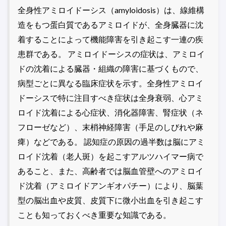
全身性アミロイドーシス（amyloidosis）は、線維構
造をもつ蛋白質であるアミロイドが、全身臓器に沈
着することによって機能障害を引き起こす一連の疾
患群である。 アミロイドーシスの症状は、アミロイ
ドの沈着による臓器・組織の障害に基づくもので、
病型ごとに異なる臨床症状を示す。全身性アミロイ
ドーシスで特に注目すべき症状は全身衰弱、心アミ
ロイド沈着による心症状、消化器障害、腎症状（ネ
フローゼなど）、末梢神経障害（手足のしびれや麻
痺）などである。 認知症の原因の過半数は脳にアミ
ロイド沈着（老人斑）を起こすアルツハイマー病で
あること、また、高齢者では脳血管壁へのアミロイ
ド沈着（アミロイドアンギオパチー）により、脳葉
型の脳出血や皮質、皮質下に微小出血を引き起こす
ことも知っておくべき重要な知識である。