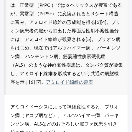
は、正常型 （PrPC ）では α ヘリックスが豊富である
が、異常型 （PrPSc） に変換されると β シート構造
に富み、アミロイド線維の形成能を得る[3][4]。プリ
オン病患者の脳から抽出した界面活性剤不溶性画分
には、アミロイド線維が観察される[5]。 プリオン病
をはじめ、現在ではアルツハイマー病 、 パーキンソ
ン病、 ハンチントン病、筋萎縮性側索硬化症
（ALS） のような神経変性疾患は、タンパク質が凝集
し、アミロイド線維を形成するという共通の病態機
序を示す[6] [7]。
アミロイド線維の裏表​
アミロイドーシスによって神経変性すると、プリオ
ン病（ヤコブ病など）、アルツハイマー病、パーキ
ンソン病、ALSなどのおそろしい脳ファ疾患を引き