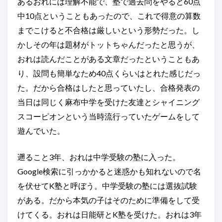
あるおれには理解不能で、塾で過去問をやると60点
中10点ということもあったので、これで得意の算数
までこけると不合格は厳しいという形勢だった。し
かしその年は題材がトットちゃんだったと思うが、
おれは読んだことがある文章だったということもあ
り、設問も簡単なため40点くらいはとれた感じだっ
た。だから合格はしたと思っていたし、合格発表の
当日は同じく麻布中学を受けた友達とシャイニング
スコーピオンという当時流行っていたゲームをして
遊んでいた。
遡ること3年、おれは中学受験の塾に入った。
Google検索に引っかかると迷惑かも知れないので名
を伏せてK塾と呼ぼう。中学受験の塾には選抜試験
がある。だから本気の子はそのために準備をして受
けてくる。おれは日能研とK塾を受けた。おれは3年