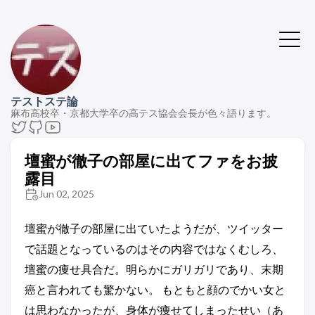
テストステ論
麻布高校卒・京都大学卒の高テス協会会長が色々語ります。
壇蜜が徹子の部屋に出てファをお披
露目
Jun 02, 2025
壇蜜が徹子の部屋に出ていたようだが、ツイッター
で話題となっているのはその内容ではなくむしろ、
壇蜜の痩せ具合だ。明らかにガリガリであり、末期
癌と言われても驚かない。 もともと顔のでかい女と
は思わなかったが、身体が痩せてしまったせい（あ