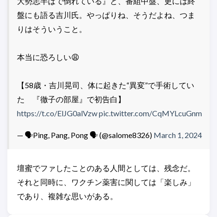
大勢志半ばで倒れている』と、番組中盤、更には終
盤にも語る吉川氏。やっぱりね、そうだよね、つま
りはそういうこと。
本当に恐ろしい😩
【58歳・吉川晃司、体に起きた“異変”で手術してい
た 『徹子の部屋』で初告白】
https://t.co/ElJG0alVzw
pic.twitter.com/CqMYLcuGnm
— 🗣️Ping, Pang, Pong 🗣️ (@salome8326)
March 1, 2024
壇蜜でファしたことのある人間としては、残念だ。
それと同時に、ワクチン薬害に関しては「楽しみ」
であり、複雑な思いがある。