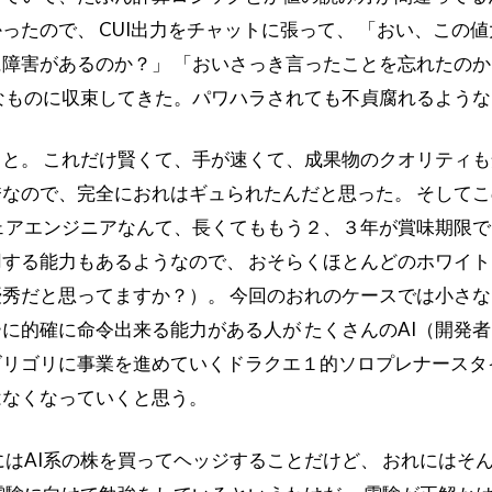
ったので、 CUI出力をチャットに張って、 「おい、この
障害があるのか？」 「おいさっき言ったことを忘れたのか
なものに収束してきた。パワハラされても不貞腐れるよう
と。 これだけ賢くて、手が速くて、成果物のクオリティ
なので、完全におれはギュられたんだと思った。 そしてこ
ェアエンジニアなんて、長くてももう２、３年が賞味期限で
する能力もあるようなので、 おそらくほとんどのホワイ
秀だと思ってますか？）。 今回のおれのケースでは小さな
に的確に命令出来る能力がある人が たくさんのAI（開発者
リゴリに事業を進めていくドラクエ１的ソロプレナースタ
はなくなっていくと思う。
にはAI系の株を買ってヘッジすることだけど、 おれにはそ