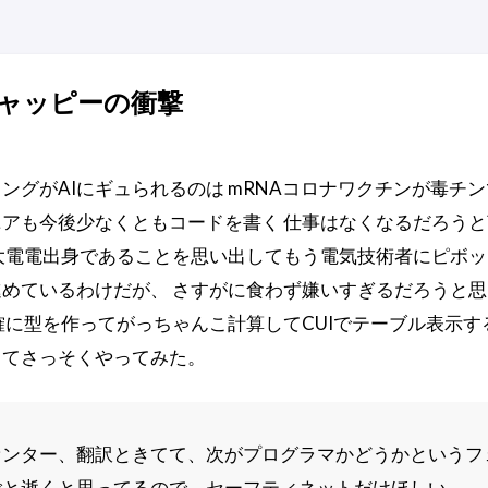
ャッピーの衝撃
ングがAIにギュられるのは mRNAコロナワクチンが毒チ
アも今後少なくともコードを書く 仕事はなくなるだろう
大電電出身であることを思い出してもう電気技術者にピボッ
めているわけだが、 さすがに食わず嫌いすぎるだろうと思う
確に型を作ってがっちゃんこ計算してCUIでテーブル表示す
ってさっそくやってみた。
センター、翻訳ときてて、次がプログラマかどうかという
ごと逝くと思ってるので、セーフティネットだけほしい