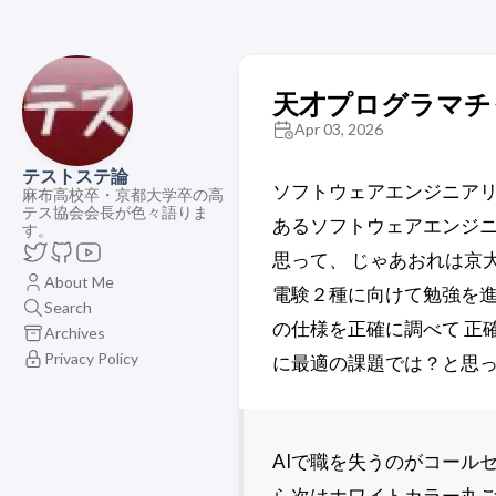
天才プログラマチ
Apr 03, 2026
テストステ論
ソフトウェアエンジニアリ
麻布高校卒・京都大学卒の高
テス協会会長が色々語りま
あるソフトウェアエンジニ
す。
思って、 じゃあおれは京
About Me
電験２種に向けて勉強を進
Search
の仕様を正確に調べて 正
Archives
Privacy Policy
に最適の課題では？と思
AIで職を失うのがコール
ら次はホワイトカラー丸