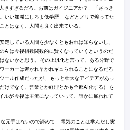
値大きすぎるだろ。お前はガイジニアか？」 「さっき
。いい加減にしろよ低学歴」 などとノリで煽ってた
なことはなく、人間も良く出来ている。
も安定している人間を少なくともおれは知らないし、
のAIは今後指数関数的に賢くなっていくというのだ
はないかと思う。 その上汎化と言って、ある分野で
トワーカーは遅かれ早かれギュられることになるだろ
ツール作成だったが、 もっと壮大なアイデアがあっ
だけでなく、営業とか経理とかも全部AI化する） を
イルが 今後は主流になっていって、誰かに雇われて
んな元手はないので諦めて、 電気のことは学んだし実