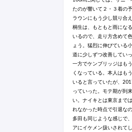
たのが響いて２・３着の予
ラウンにもう少し競り合
桐生は、もともと雨になる
いるので、走り方含めて色
ょう。猛烈に伸びている
道に少しずつ改善してい
一方でケンブリッジはもう
くなっている。本人はもう
いると言っていたが、20
っていった。モテ期が到
い。ナイキとは東京まで
れなかった時点で引退な
多田も同じような感じで
アにイケメン扱いされてし