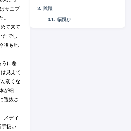
跳躍
ばサニブ
た。
幅跳び
とめて来て
いたでし
今後も地
もろに悪
台は見えて
どん弱くな
体が細
に選抜さ
、メディ
番手扱い