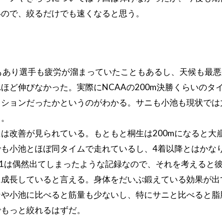
いので、絞るだけでも速くなると思う。
ともあり選手も疲労が溜まっていたこともあるし、天候も最
ほど伸びなかった。実際にNCAAの200m決勝くらいのタ
ィションだったかというのがわかる。サニも小池も現状では
う。
は改善が見られている。もともと桐生は200mになると大
も小池とほぼ同タイムで走れているし、4着以降とはかな
01は偶然出てしまったような記録なので、それを考えると
に成長していると言える。身体をだいぶ鍛えている効果が出
ンや小池に比べると筋量も少ないし、特にサニと比べると脂
でもっと絞れるはずだ。