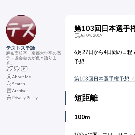
第103回日本選手
Jul 04, 2019
テストステ論
6月27日から4日間の日
麻布高校卒・京都大学卒の高
テス協会会長が色々語りま
予想
す。
About Me
第103回日本選手権予想（2
Search
Archives
短距離
Privacy Policy
100m
100mに関しては、サニ