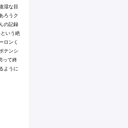
陰湿な目
あろうク
んの記録
いという絶
ーロンく
ポテンシ
切って終
るように