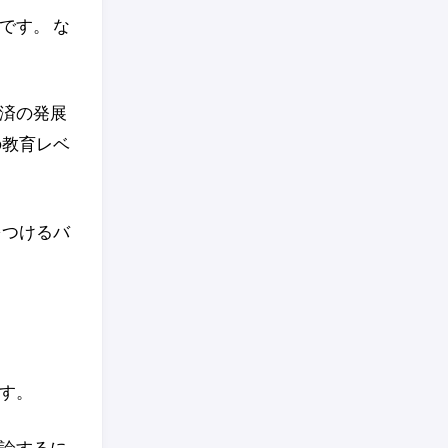
です。 な
済の発展
の教育レベ
をつけるバ
す。
論するに