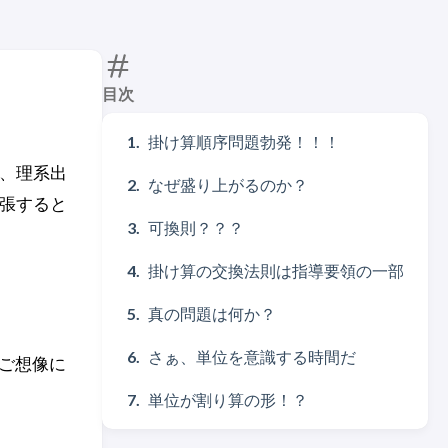
目次
掛け算順序問題勃発！！！
、理系出
なぜ盛り上がるのか？
張すると
可換則？？？
掛け算の交換法則は指導要領の一部
真の問題は何か？
さぁ、単位を意識する時間だ
（ご想像に
単位が割り算の形！？