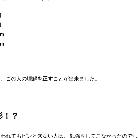
個
個
cm
cm
て、この人の理解を正すことが出来ました。
形！？
われてもピンと来ない人は、 勉強をしてこなかったのでし