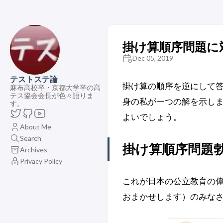
掛け算順序問題に
Dec 05, 2019
テストステ論
掛け算の順序を逆にして答
麻布高校卒・京都大学卒の高
テス協会会長が色々語りま
身の私が一つの解を示しま
す。
よいでしょう。
About Me
Search
掛け算順序問題
Archives
Privacy Policy
これが日本の公立教育の偉
おまかせします）のみな