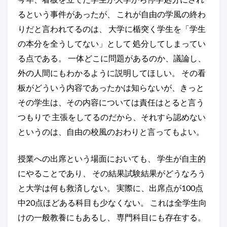
るという事件があったが、 これが自由の学風の終わ
りだと言われてるのは、 大学に楯突く学生を「学生
の本分を全うしてない」として 処分してしまってい
る点である。 一体どこに問題があるのか、議論し、
外の人間にもわかるように説明してほしい。 その看
板がどういう内容であったかは知らないが、きっと
その学生は、その内容については責任はとると言う
つもりで 主張をしてるのだから、それすら認めない
というのは、自由の校風のおわりと言ってもよい。
授業への出席という場面においても、 学生が自主的
にやることであり、 その結果試験結果がどうなろう
と大学は何も救済しない。 実際に、出席点が100点
中20点ほどある科目も少なくない。 これは全学生向
けの一般教養にもあるし、 専門科目にも存在する。