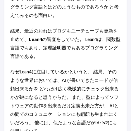
グラミング言語とはどのようなものであろうか と考
えてみるのも面白い。
結果、最近のおれはブログもユーチューブも更新を
止めて、
Lean4
の調査をしていた。 Lean4は、関数型
言語でもあり、定理証明器でもあるプログラミング
言語である。
なぜLean4に注目しているかというと、 結局、その
ような世界においては、AIが書いてきたコードが信
頼出来るかを どれだけ広く機械的にチェック出来る
かが鍵になると思うからだ。 また、型によってソフ
トウェアの動作を出来るだけ定義出来た方が、 AIと
の間でのコミュニケーションにも齟齬も生まれにく
いだろう。 他には、似たような言語だが
Idris2
にも
注目している。