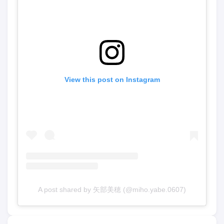
View this post on Instagram
A post shared by 矢部美穂 (@miho.yabe.0607)