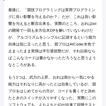
最後に、「競技プログラミングは実用プログラミン
グに良い影響を与えるのか？」 だが、これは良い影
響を与えると断言出来る。 実際のところ、おれはlol
の開発で一回も全方位木DPを解いていないわけだ
が、 アルゴリズムをシンプルに記述するという能力
自体は役に立ったと思う。 競プロはAtCoder水色で
止まったまま実情は半引退状態だが、それ以前なら
ば こんなコードは書かなかっただろうなと思うよう
なところがある。
もう1つは、武力の上昇。 おれは前から一気にやる
能力はそれなりに高かったとは自覚しているが、 競
プロをはじめてからの方が、コードを書くぞと決め
たときのスイッチが入りやすくなった。 実際にこの
ソフトウェアも、よちよちとIOが出来て回帰テスト