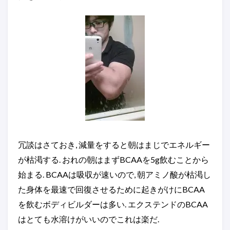
冗談はさておき, 減量をすると朝はまじでエネルギー
が枯渇する. おれの朝はまずBCAAを5g飲むことから
始まる. BCAAは吸収が速いので, 朝アミノ酸が枯渇し
た身体を最速で回復させるために起きがけにBCAA
を飲むボディビルダーは多い. エクステンドのBCAA
はとても水溶けがいいのでこれは楽だ.