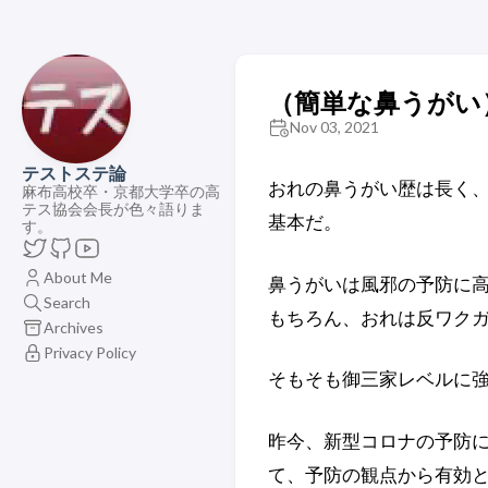
（簡単な鼻うがい
Nov 03, 2021
テストステ論
おれの鼻うがい歴は長く、
麻布高校卒・京都大学卒の高
テス協会会長が色々語りま
基本だ。
す。
About Me
鼻うがいは風邪の予防に高
Search
もちろん、おれは反ワクガ
Archives
Privacy Policy
そもそも御三家レベルに強
昨今、新型コロナの予防に
て、予防の観点から有効と