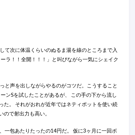
そして次に体温くらいのぬるま湯を線のところまで入
オーラ！！全開！！！」と叫びながら一気にシェイク
」っと声を出しながらやるのがコツだ。こうすること
ーンSを試したことがあるが、 この手の下から流し
った。 それがおれが近年ではネティポットを使い続
きいので射出力も高い。
、一包あたりたったの14円だ。 仮に3ヶ月に一回ボ