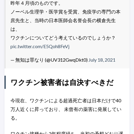
昨年４月頃のものです。
ノーベル生理学・医学賞を受賞、免疫学の専門の本
庶先生と、当時の日本医師会名誉会長の横倉先生
は、
ワクチンについてどう考えているのでしょうか？
pic.twitter.com/E5Qoh8FeVj
— 無知は罪なり (@UV312GwqDkt0)
July 18, 2021
ワクチン被害者は自決すべきだ
今現在、ワクチンによる超過死亡者は日本だけで40
万人近くに昇っており、 未曾有の薬害に発展してい
る。
ワクチン接種から2年程度経ち、当初の予想どおり遅