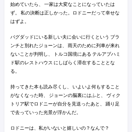
始めていたら、 一家は大変なことになっていたは
ず。 私の決断は正しかった。ロドニーだって幸せな
はずよ。
バグダッドにいる新しい夫に会いに行くという ブラ
ンチと別れたジョーンは、 雨天のために列車が来れ
ないことが判明し、 トルコ国境にある テルアブハミ
ド駅のレストハウス にしばらく滞在することとな
る。
持ってきた本も読み尽くし、 いよいよ何もすること
がなくなった時、 ジョーンの脳裏にはふと、 ヴィク
トリア駅でロドニーが自分を見送ったあと、 踊り足
で去っていった光景が浮かんだ。
ロドニーは、私がいないと嬉しいの？なんで？