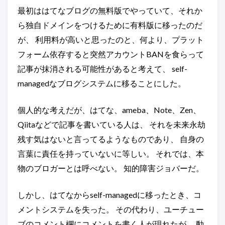
最初ははてなブログの無料版でやっていて、それか
ら独自ドメインをつけるために有料版に移ったのだ
が、 利用料が高いと思ったのと、何より、プラット
フォーム依存すると突然アカウントBANを食らって
記事が抹消される可能性があると考えて、 self-
managedなブログシステムに移ることにした。
個人的な考えだが、はてな、ameba、Note、Zen、
Qiitaなどで記事を書いている人は、 それを未来永劫
残す気はないと言ってるようなものであり、 自身の
言葉に責任を持っていないに等しい。 それでは、本
物のブロガーとは呼べない。 知的障害ジョバーだ。
しかし、はてなからself-managedに移ったとき、コ
メントシステムを失った。 その代わり、ユーチュー
ブのコメント欄にコメントを書く人が現れたが、 動