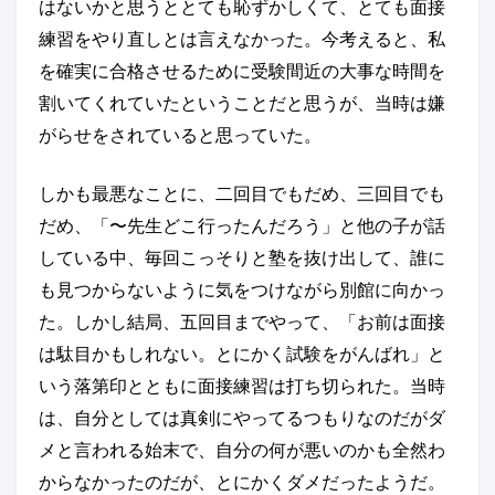
はないかと思うととても恥ずかしくて、とても面接
練習をやり直しとは言えなかった。今考えると、私
を確実に合格させるために受験間近の大事な時間を
割いてくれていたということだと思うが、当時は嫌
がらせをされていると思っていた。
しかも最悪なことに、二回目でもだめ、三回目でも
だめ、「〜先生どこ行ったんだろう」と他の子が話
している中、毎回こっそりと塾を抜け出して、誰に
も見つからないように気をつけながら別館に向かっ
た。しかし結局、五回目までやって、「お前は面接
は駄目かもしれない。とにかく試験をがんばれ」と
いう落第印とともに面接練習は打ち切られた。当時
は、自分としては真剣にやってるつもりなのだがダ
メと言われる始末で、自分の何が悪いのかも全然わ
からなかったのだが、とにかくダメだったようだ。