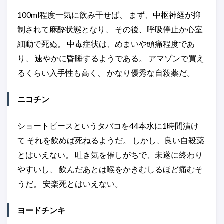
100ml程度一気に飲み干せば、 まず、中枢神経が抑
制されて麻酔状態となり、 その後、呼吸停止か心室
細動で死ぬ。 中毒症状は、めまいや頭痛程度であ
り、 速やかに昏睡するようである。 アマゾンで買え
るくらい入手性も高く、 かなり優秀な自殺薬だ。
ニコチン
ショートピースというタバコを44本水に1時間漬け
て それを飲めば死ねるようだ。 しかし、良い自殺薬
とはいえない。 吐き気を催しがちで、未遂に終わり
やすいし、 飲んだあとは喉をかきむしるほど痛むそ
うだ。 安楽死とはいえない。
ヨードチンキ