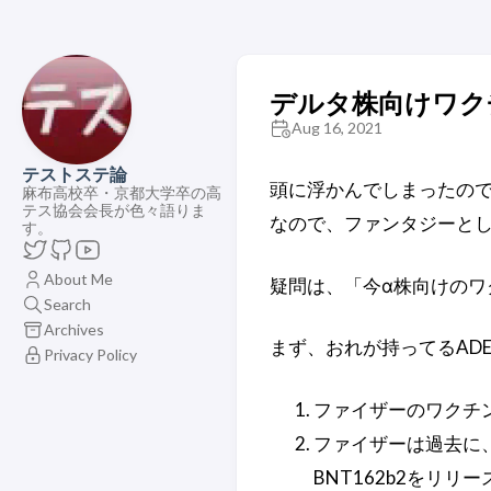
デルタ株向けワク
Aug 16, 2021
テストステ論
頭に浮かんでしまったので
麻布高校卒・京都大学卒の高
テス協会会長が色々語りま
なので、ファンタジーと
す。
About Me
疑問は、「今α株向けのワ
Search
Archives
まず、おれが持ってるAD
Privacy Policy
ファイザーのワクチン
ファイザーは過去に、
BNT162b2をリリ