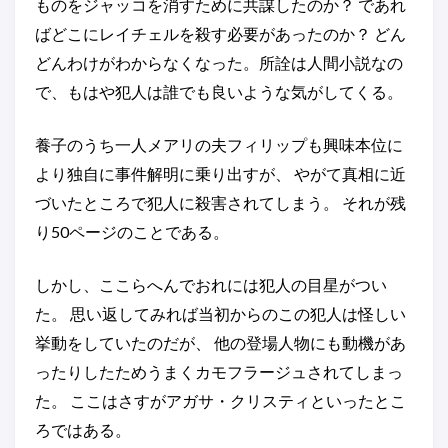
ものをジャッコを消すために共謀したのか？ であれ
ばどこにレイチェルを殺す必要があったのか？ どん
どんわけがわからなくなった。所詮は人間小説なの
で、もはや犯人は誰でも良いような気がしてくる。
養子のうち一人メアリの夫フィリップも興味本位に
より独自に事件解明に乗り出すが、 やがて真相に近
づいたところで犯人に殺害されてしまう。 それが残
り50ページのことである。
しかし、ここらへんでおれには犯人の目星がつい
た。 思い返してみれば当初からのこの犯人は怪しい
挙動をしていたのだが、 他の登場人物にも動機があ
ったりしたためうまくカモフラージュされてしまっ
た。 ここはさすがアガサ・クリスティといったとこ
ろではある。