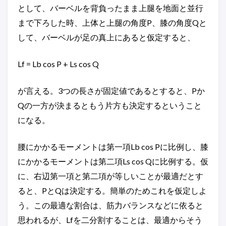
として、バーベルを背負ったまま上腿を地面と並行
まで下ろした時、上体と上腿の角度P、膝の角度Qと
して、バーベルが足の真上にあると仮定すると、
Lf = Lb cos P + Ls cos Q
が言える。3つの長さが固定値であるとすると、Pか
Qの一方が決まるともう片方も決定するということ
になる。
腰にかかるモーメントは第一項Lb cos Pに比例し、膝
にかかるモーメントは第二項Ls cos Qに比例する。仮
に、右辺第一項と第二項が等しいことが最適だとす
ると、PとQは決定する。簡単のためこれを仮定しよ
う。この最適な割合は、筋力バランスなどに依ると
思われるが、Lfを二分割することは、最適からそう