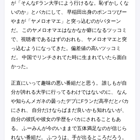
が「そんなFラン大学によう行けるな。恥ずかしくな
いのか」とバカにして、 早稲田出身のポンコツびー
やまが「ヤメロオマエ」と突っ込むのがパターン
だ。 このヤメロオマエはなかなか癖になるツッコミ
で、視聴者であるはずのおれも、 ヤメロオマエと突
っ込むようになってきた。偏差値の高いツッコミ
だ。 中国でリンチされてた時に生まれていたら面白
かった。
正直にいって趣味の悪い番組だと思う。 誰しもが自
分が誇れる大学に行ってるわけではないのに、 なん
や知らんメガネの曇ったデブにFランだ高卒だとバカ
にされ、 自分だけならばまだ良いかも知れないが、
自分の彼氏や彼女の学歴をバカにされることもあ
る。 ふーみんが今のいままで五体満足なのが信じら
れない番組だ。 ふつうは、手が出るところだろう。