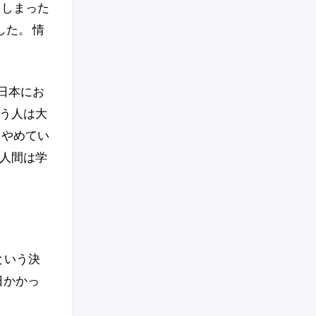
てしまった
た。 情
日本にお
いう人は大
てやめてい
人間は学
という決
日かかっ