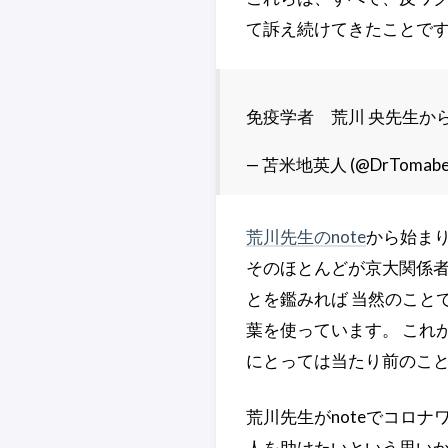
て訴え続けてきたことで
免疫学者 荒川 央先生か
— 苫米地英人 (@DrTomabec
荒川先生のnote
から始ま
そのほとんどが京大関係者
とを鑑みれば 当然のこと
葉を使っています。 これ
にとっては当たり前のこ
荒川先生がnoteでコロ
人を助けたいという思いか