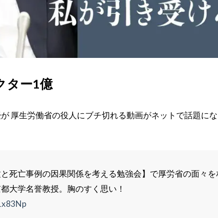
クター1億
が 厚生労働省の役人にブチ切れる動画がネットで話題にな
種と死亡事例の因果関係を考える勉強会】で厚労省の面々を
京都大学名誉教授。胸のすく思い！
A1x83Np