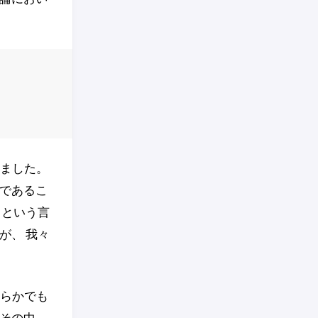
きました。
であるこ
」という言
が、 我々
くらかでも
その中