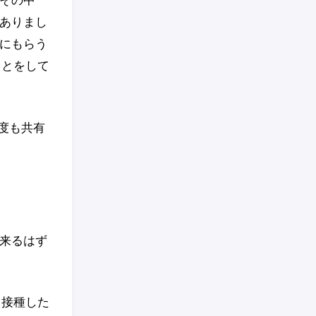
ありまし
にもらう
ことをして
度も共有
来るはず
も接種した