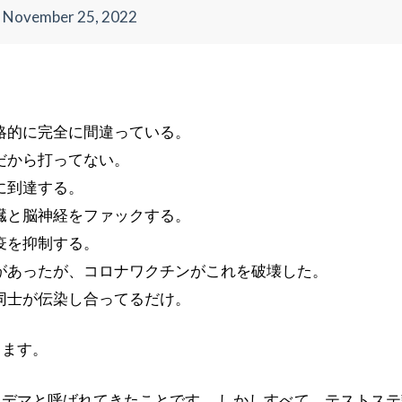
)
November 25, 2022
略的に完全に間違っている。
だから打ってない。
に到達する。
臓と脳神経をファックする。
疫を抑制する。
があったが、コロナワクチンがこれを破壊した。
同士が伝染し合ってるだけ。
てます。
デマと呼ばれてきたことです。 しかしすべて、テストステ