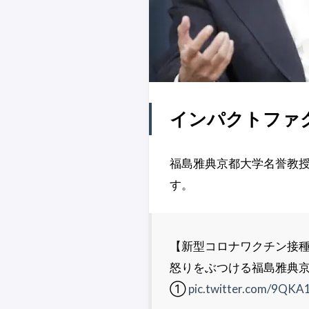
インパクトファ
福島雅典京都大学名誉教授
す。
【新型コロナワクチン接
怒りをぶつける福島雅典
①
pic.twitter.com/9QK