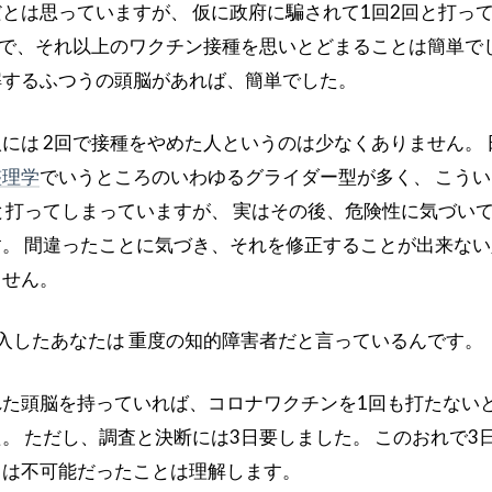
とは思っていますが、 仮に政府に騙されて1回2回と打っ
点で、それ以上のワクチン接種を思いとどまることは簡単でし
解するふつうの頭脳があれば、簡単でした。
には 2回で接種をやめた人というのは少なくありません。 
整理学
でいうところのいわゆるグライダー型が多く、 こう
と打ってしまっていますが、 実はその後、危険性に気づい
。 間違ったことに気づき、それを修正することが出来ない
ません。
入したあなたは 重度の知的障害者だと言っているんです。
た頭脳を持っていれば、コロナワクチンを1回も打たない
。 ただし、調査と決断には3日要しました。 このおれで3
ては不可能だったことは理解します。