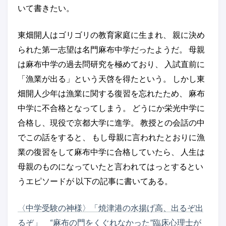
いて書きたい。
東畑開人はゴリゴリの教育家庭に生まれ、 親に決め
られた第一志望は名門麻布中学だったようだ。 母親
は麻布中学の過去問研究を極めており、 入試直前に
「漁業が出る」という天啓を得たという。 しかし東
畑開人少年は漁業に関する復習を忘れたため、 麻布
中学に不合格となってしまう。 どうにか栄光中学に
合格し、現役で京都大学に進学。 教授との会話の中
でこの話をすると、 もし母親に言われたとおりに漁
業の復習をして麻布中学に合格していたら、 人生は
母親のものになっていたと言われてはっとするとい
うエピソードが 以下の記事に書いてある。
〈中学受験の神様〉「焼津港の水揚げ高、出るぞ出
るぞ」 “麻布の門をくぐれなかった”臨床心理士が