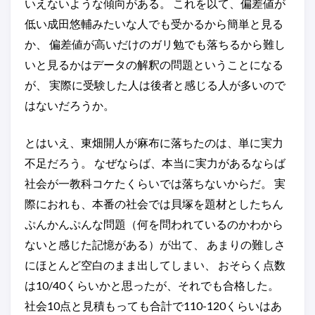
いえないような傾向がある。 これを以て、偏差値が
低い成田悠輔みたいな人でも受かるから簡単と見る
か、 偏差値が高いだけのガリ勉でも落ちるから難し
いと見るかはデータの解釈の問題ということになる
が、 実際に受験した人は後者と感じる人が多いので
はないだろうか。
とはいえ、東畑開人が麻布に落ちたのは、単に実力
不足だろう。 なぜならば、本当に実力があるならば
社会が一教科コケたくらいでは落ちないからだ。 実
際におれも、本番の社会では貝塚を題材としたちん
ぷんかんぷんな問題（何を問われているのかわから
ないと感じた記憶がある）が出て、 あまりの難しさ
にほとんど空白のまま出してしまい、 おそらく点数
は10/40くらいかと思ったが、それでも合格した。
社会10点と見積もっても合計で110-120くらいはあ