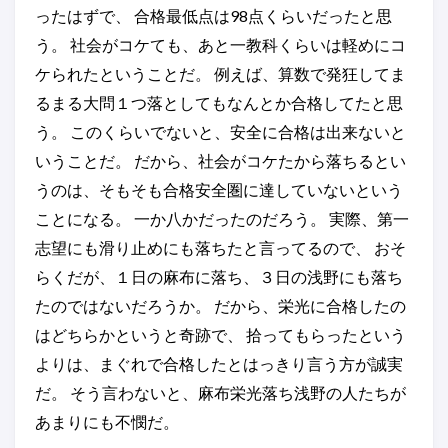
ったはずで、 合格最低点は98点くらいだったと思
う。 社会がコケても、あと一教科くらいは軽めにコ
ケられたということだ。 例えば、算数で発狂してま
るまる大問１つ落としてもなんとか合格してたと思
う。 このくらいでないと、安全に合格は出来ないと
いうことだ。 だから、社会がコケたから落ちるとい
うのは、そもそも合格安全圏に達していないという
ことになる。 一か八かだったのだろう。 実際、第一
志望にも滑り止めにも落ちたと言ってるので、 おそ
らくだが、１日の麻布に落ち、３日の浅野にも落ち
たのではないだろうか。 だから、栄光に合格したの
はどちらかというと奇跡で、 拾ってもらったという
よりは、まぐれで合格したとはっきり言う方が誠実
だ。 そう言わないと、麻布栄光落ち浅野の人たちが
あまりにも不憫だ。