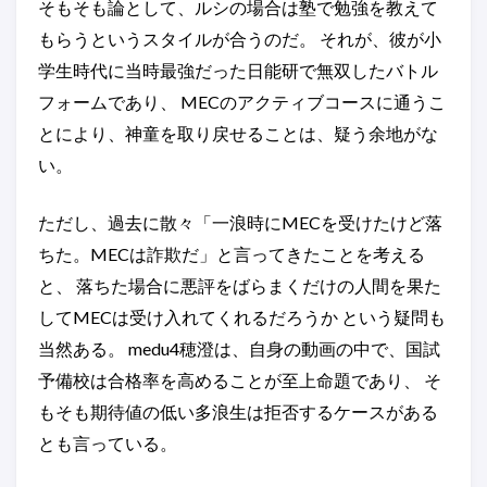
そもそも論として、ルシの場合は塾で勉強を教えて
もらうというスタイルが合うのだ。 それが、彼が小
学生時代に当時最強だった日能研で無双したバトル
フォームであり、 MECのアクティブコースに通うこ
とにより、神童を取り戻せることは、疑う余地がな
い。
ただし、過去に散々「一浪時にMECを受けたけど落
ちた。MECは詐欺だ」と言ってきたことを考える
と、 落ちた場合に悪評をばらまくだけの人間を果た
してMECは受け入れてくれるだろうか という疑問も
当然ある。 medu4穂澄は、自身の動画の中で、国試
予備校は合格率を高めることが至上命題であり、 そ
もそも期待値の低い多浪生は拒否するケースがある
とも言っている。